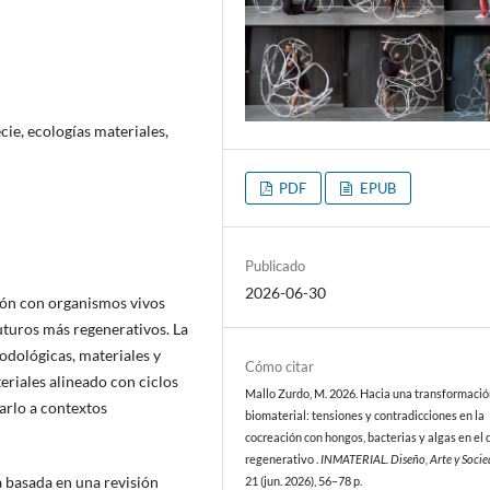
ie, ecologías materiales,
PDF
EPUB
Publicado
2026-06-30
ión con organismos vivos
uturos más regenerativos. La
odológicas, materiales y
Cómo citar
eriales alineado con ciclos
Mallo Zurdo, M. 2026. Hacia una transformaci
arlo a contextos
biomaterial: tensiones y contradicciones en la
cocreación con hongos, bacterias y algas en el 
regenerativo .
INMATERIAL. Diseño, Arte y Soci
a basada en una revisión
21 (jun. 2026), 56–78 p.