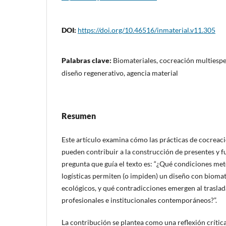
DOI:
https://doi.org/10.46516/inmaterial.v11.305
Palabras clave:
Biomateriales, cocreación multiespec
diseño regenerativo, agencia material
Resumen
Este artículo examina cómo las prácticas de cocreac
pueden contribuir a la construcción de presentes y f
pregunta que guía el texto es: “¿Qué condiciones met
logísticas permiten (o impiden) un diseño con biomat
ecológicos, y qué contradicciones emergen al traslad
profesionales e institucionales contemporáneos?”.
La contribución se plantea como una reflexión crític