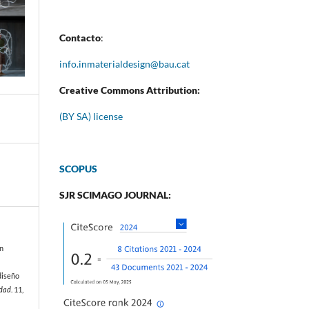
Contacto
:
info.inmaterialdesign@bau.cat
Creative Commons Attribution:
(BY SA) license
SCOPUS
SJR SCIMAGO JOURNAL:
ón
diseño
edad
. 11,