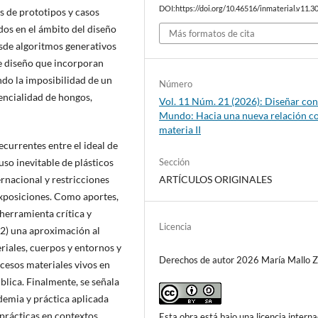
DOI:https://doi.org/10.46516/inmaterial.v11.30
is de prototipos y casos
dos en el ámbito del diseño
Más formatos de cita
esde algoritmos generativos
e diseño que incorporan
ndo la imposibilidad de un
Número
encialidad de hongos,
Vol. 11 Núm. 21 (2026): Diseñar con
Mundo: Hacia una nueva relación co
materia II
ecurrentes entre el ideal de
Sección
uso inevitable de plásticos
ARTÍCULOS ORIGINALES
rnacional y restricciones
exposiciones. Como aportes,
 herramienta crítica y
Licencia
(2) una aproximación al
riales, cuerpos y entornos y
Derechos de autor 2026 María Mallo 
rocesos materiales vivos en
lica. Finalmente, se señala
demia y práctica aplicada
 prácticas en contextos
Esta obra está bajo una licencia interna