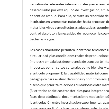
narrativa de referentes internacionales y en el anális
desarrollados por este equipo de investigación, situa
en sentido amplio. Para ello, se traza un recorrido d
inspirados en geometrías naturales hasta procesos d
materiales vivos y arquitecturas adaptativas, asumie
control absoluto y la necesidad de reconocer la coag
bacterias y algas.
Los casos analizados permiten identificar tensiones r
circularidad y las condiciones reales de producción: 
(moldes y embalajes), dependencia de transporte inte
impuestas por circuitos culturales como bienales y 
el artículo propone (1) la trazabilidad material como
pedagógica para evaluar decisiones y compromisos, 
diseño que prioriza relaciones cuidadosas entre mate
(3) criterios analíticos transferibles para integrar p
fases de prototipado, documentación y mediación púb
la articulación entre investigación experimental, aca
como una condición clave para sostener este tipo de