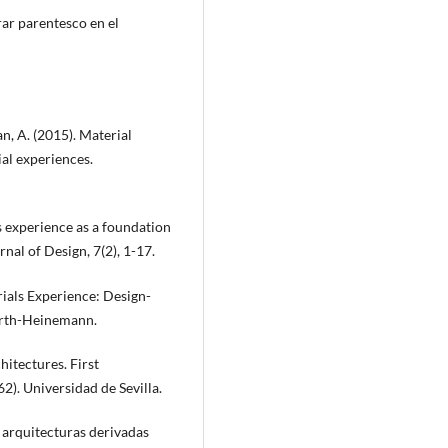
rar parentesco en el
an, A. (2015). Material
al experiences.
ls experience as a foundation
nal of Design, 7(2), 1-17.
erials Experience: Design-
orth-Heinemann.
itectures. First
). Universidad de Sevilla.
y arquitecturas derivadas