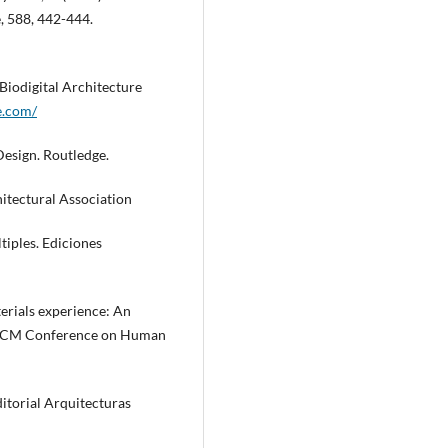
, 588, 442-444.
. Biodigital Architecture
e.com/
 Design. Routledge.
hitectural Association
tiples. Ediciones
terials experience: An
l ACM Conference on Human
ditorial Arquitecturas