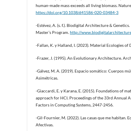
human-made mass exceeds all living biomass. Nature
https://doi.org/10.1038/d41586-020-03484-3
-Estévez, A. (s. f.). Biodigital Architecture & Genetics
Master’s Program.
http://www.biodigitalarchitectur
-Fallan, K. y Halland, I. (2023). Material Ecologies of
-Frazer, J. (1995). An Evolutionary Architecture. Arc
-Gálvez, M. A. (2019). Espacio somático: Cuerpos múl
Asimétricas.
-Giaccardi, E. y Karana, E. (2015). Foundations of ma
approach for HCI. Proceedings of the 33rd Annua
Factors in Computing Systems, 2447-2456.
-Gil-Fournier, M. (2022). Las casas que me habitan. E
Afectivas.