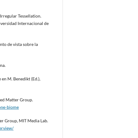
 Irregular Tessellation.
iversidad Internacional de
nto de vista sobre la
na.
 en M. Benedikt (Ed.),
ted Matter Group.
-one-biome
tter Group, MIT Media Lab.
erview/