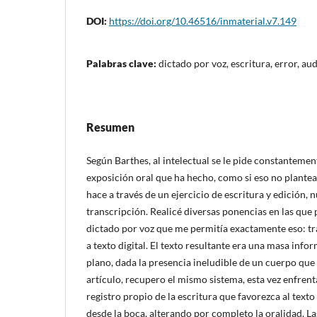
DOI:
https://doi.org/10.46516/inmaterial.v7.149
Palabras clave:
dictado por voz, escritura, error, au
Resumen
Según Barthes, al intelectual se le pide constantemen
exposición oral que ha hecho, como si eso no plante
hace a través de un ejercicio de escritura y edición
transcripción. Realicé diversas ponencias en las que
dictado por voz que me permitía exactamente eso: tr
a texto digital. El texto resultante era una masa inf
plano, dada la presencia ineludible de un cuerpo que 
artículo, recupero el mismo sistema, esta vez enfren
registro propio de la escritura que favorezca al text
desde la boca, alterando por completo la oralidad. La