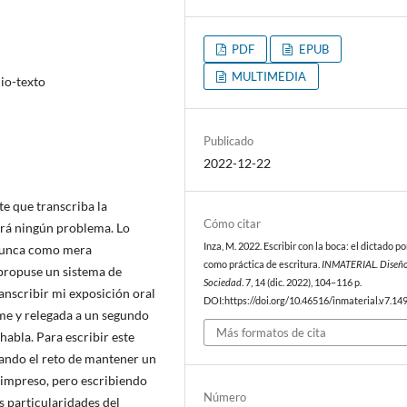
PDF
EPUB
MULTIMEDIA
dio-texto
Publicado
2022-12-22
te que transcriba la
Cómo citar
ará ningún problema. Lo
Inza, M. 2022. Escribir con la boca: el dictado po
, nunca como mera
como práctica de escritura.
INMATERIAL. Diseño,
 propuse un sistema de
Sociedad
. 7, 14 (dic. 2022), 104–116 p.
anscribir mi exposición oral
DOI:https://doi.org/10.46516/inmaterial.v7.149
orme y relegada a un segundo
Más formatos de cita
habla. Para escribir este
tando el reto de mantener un
o impreso, pero escribiendo
Número
s particularidades del