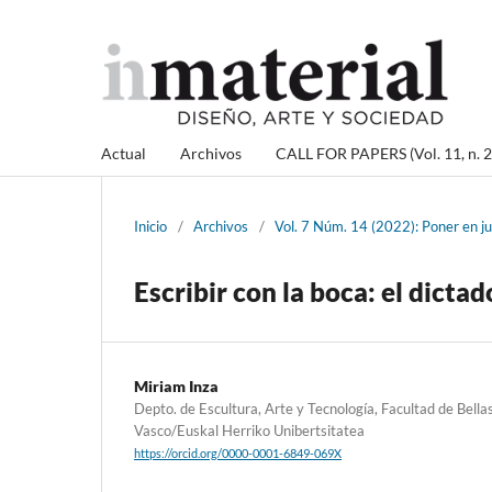
Actual
Archivos
CALL FOR PAPERS (Vol. 11, n. 2
Inicio
/
Archivos
/
Vol. 7 Núm. 14 (2022): Poner en ju
Escribir con la boca: el dicta
Miriam Inza
Depto. de Escultura, Arte y Tecnología, Facultad de Bella
Vasco/Euskal Herriko Unibertsitatea
https://orcid.org/0000-0001-6849-069X