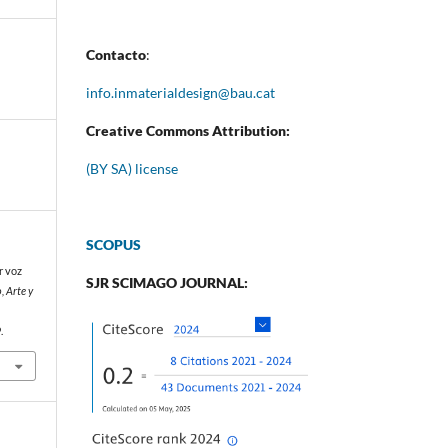
Contacto
:
info.inmaterialdesign@bau.cat
Creative Commons Attribution:
(BY SA) license
SCOPUS
r voz
SJR SCIMAGO JOURNAL:
 Arte y
.