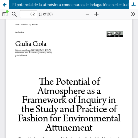
El potencial de la atmósfera como marco de indagación en el estudio y la práctica de la moda para la adaptación medioambiental